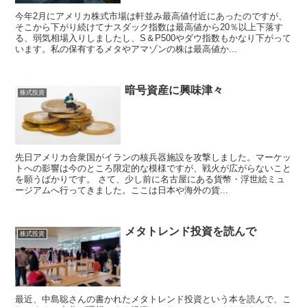
今年2月にアメリカ株式市場は軒並み最高値付近にあったのですが、
そこから下がり続けてナスダック指数は最高値から20％以上下落す
る、弱気相場入りしましたし、S＆P500やダウ指数もかなり下がって
います。私の保有するメタやアマゾンの株は最高値か...
暗号資産に興味津々
株式投資
先日アメリカ合衆国がイランの核兵器施設を攻撃しました。マーケッ
トへの影響は今のところ限定的な模様ですが、戦火が広がらないこと
を願うばかりです。 さて、少し前に名古屋にある貨幣・浮世絵ミュ
ージアムへ行ってきました。ここは日本や海外の貨...
メタトレンド投資を読んで
株式投資
最近、中島聡さんの書かれたメタトレンド投資という本を読んで、こ