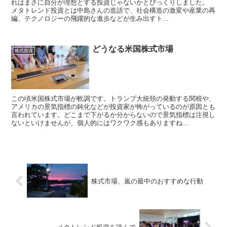
れはまさに自分が理想とする投資じゃないかとびっくりしました。
メタトレンド投資とは中島さんの造語で、社会構造の激変や産業の再
編、テクノロジーの飛躍的な進歩などが生み出すト...
どうなる米国株式市場
株式投資
この頃米国株式市場が軟調です。トランプ大統領の発動する関税や、
アメリカの景気指標の鈍化などが投資家が怖がっているのが原因とも
言われています。どこまで下がるか分からないので景気指標は注視し
ないといけませんが、個人的にはワクワク感もありますね...
株式市場、嵐の最中のおすすめな行動